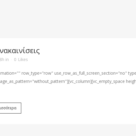
νακαινίσεις
8h
in
0
Likes
imation="" row_type="row" use_row_as_full_screen_section="no" type="
ge_as_pattern="without_pattern"][vc_column][vc_empty_space heigh
ισσότερα