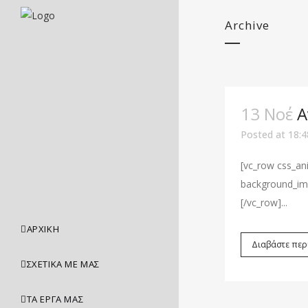
Archive
13 Νοέ
Α
Posted at 18:4
[vc_row css_an
background_ima
[/vc_row]...
ΑΡΧΙΚΉ
Διαβάστε περ
ΣΧΕΤΙΚΑ ΜΕ ΜΑΣ
ΤΑ ΈΡΓΑ ΜΑΣ