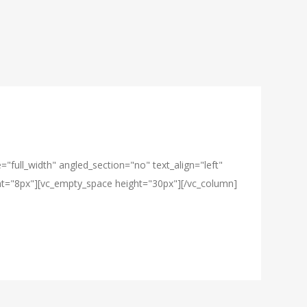
full_width" angled_section="no" text_align="left"
t="8px"][vc_empty_space height="30px"][/vc_column]